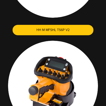
HH M MFSHL TS6P V2