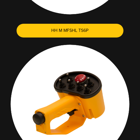
HH M MFSHL TS6P