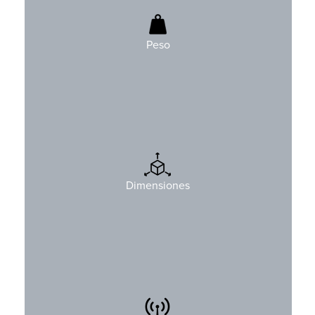
590 gr (1,3 lbs)
Baterias incluidas
Peso
Altura: 214 mm (8,4″)
Ancho: 148 mm (5,8″)
Dimensiones
Profundidad: 86 mm (3,4″)