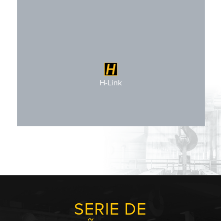
Configurable para H-Link
H-Link
SERIE DE