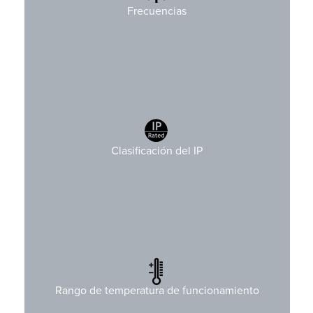
869 / 915 MHz y 2.4GHz
Frecuencias
Clasificación del IP
o
o
C
C a +70
-20
Rango de temperatura de funcionamiento
o
o
F)
F a +158
(-4