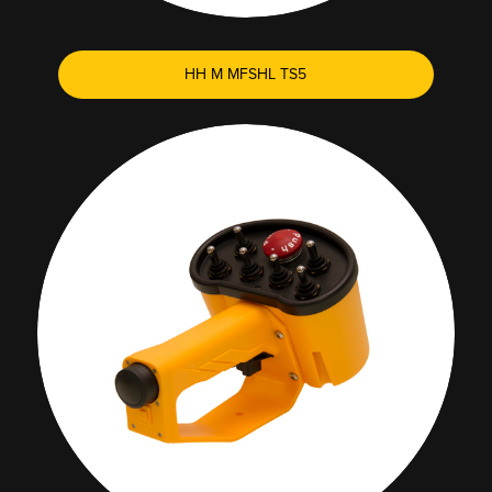
HH M MFSHL TS5