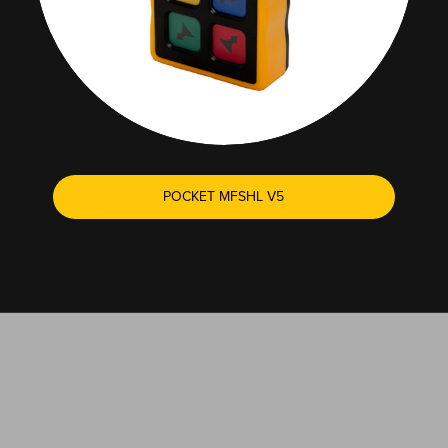
POCKET MFSHL V5
EL SOPORTE TÉCNICO ESTÁ A SOLO UN CLIC DE
DISTANCIA