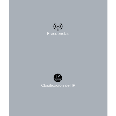
869 MHz
Frecuencias
916 MHz
Clasificación del IP