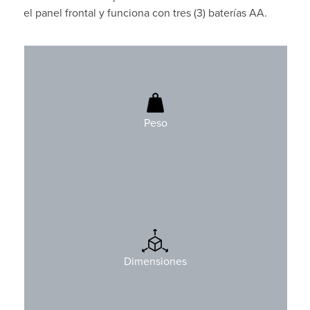
el panel frontal y funciona con tres (3) baterías AA.
200 gr (0,4 lbs)
Baterias incluidas
Peso
Altura: 123 mm (4,8″)
Ancho: 69 mm (2,7″)
Dimensiones
Profundidad: 28 mm (1,1″)