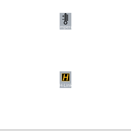
o
o
C
C a +70
Da -20
Intervallo di temperatura operativa
o
o
F)
F a +158
(da -4
H-Link configurabile
H-Link