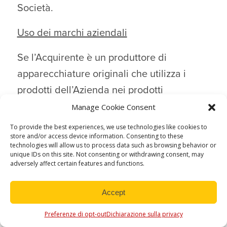
Società.
Uso dei marchi aziendali
Se l’Acquirente è un produttore di
apparecchiature originali che utilizza i
prodotti dell’Azienda nei prodotti
dell’Acquirente o rivende in altro modo i
Manage Cookie Consent
Prodotti dell’Azienda (un “Rivenditore”),
To provide the best experiences, we use technologies like cookies to
store and/or access device information. Consenting to these
allora, in base alle disposizioni della
technologies will allow us to process data such as browsing behavior or
presente Garanzia Limitata e delle
unique IDs on this site. Not consenting or withdrawing consent, may
adversely affect certain features and functions.
Condizioni di Vendita, l’Azienda concede
al Rivenditore una licenza limitata, non
Accept
esclusiva, esente da royalty e non
Preferenze di opt-out
Dichiarazione sulla privacy
trasferibile (senza diritto di concedere