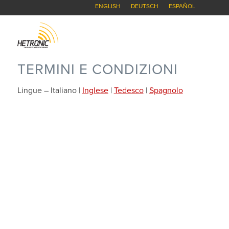
ENGLISH
DEUTSCH
ESPAÑOL
TERMINI E CONDIZIONI
Lingue – Italiano |
Inglese
|
Tedesco
|
Spagnolo