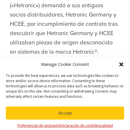
(«Hetronic») demandó a sus antiguos
socios distribuidores, Hetronic Germany y
HCEE, por incumplimiento de contrato tras
descubrir que Hetronic Germany y HCEE
utilizaban piezas de origen desconocido
en sistemas de la marca Hetronic®.
Manage Cookie Consent
LEER MÁS
To provide the best experiences, we use technologies like cookies to
store and/or access device information. Consenting to these
technologies will allow us to process data such as browsing behavior or
unique IDs on this site. Not consenting or withdrawing consent, may
adversely affect certain features and functions.
Accept
Preferencias de exclusión
Declaración de confidencialidad
Copyright © 2026 by Hetronic International, All Rights Reserved.