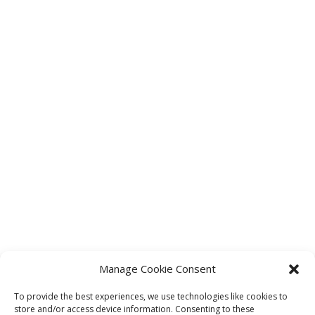
suministrado más de 500.000 sistemas
seguros y fiables a clientes de todo el
mundo. Desde hace más de 35 años,
nuestros clientes conocen y esperan el
máximo nivel de calidad, fiabilidad y
rendimiento de los transmisores Hetronic.
ASISTENCIA TÉCNICA SIEMPRE A UN CLIC DE
DISTANCIA
Manage Cookie Consent
To provide the best experiences, we use technologies like cookies to
store and/or access device information. Consenting to these