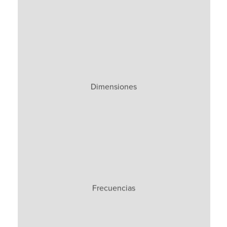
Alto: 123 mm (4,8″) x Ancho: 69 mm (2,7″) x Fondo: 28
Dimensiones
mm (1,1″)
869 MHz / 916 MHz
Frecuencias