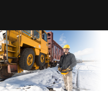
MANDO A DISTANCIA
INALÁMBRICO DE CALIDAD
SISTEMAS DE CONTROL
Líder en diseño y fabricación de sistemas
de radiotelemando inalámbricos
transmisor/receptor
, Hetronic ha