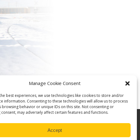
uministrado más de 500.000 sistemas
do el mundo. Desde hace más de 35 años,
 el máximo nivel de calidad, fiabilidad y
ronic.
N CLIC DE DISTANCIA
Manage Cookie Consent
the best experiences, we use technologies like cookies to store and/or
ce information. Consenting to these technologies will allow us to process
s browsing behavior or unique IDs on this site. Not consenting or
 consent, may adversely affect certain features and functions.
Accept