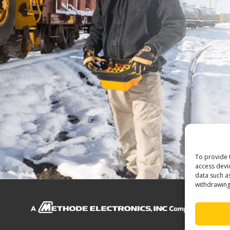
transmisor/receptor
, Hetronic ha s
seguros y fiables a clientes de to
nuestros clientes conocen y esperan
rendimiento de los transmisores Het
ASISTENCIA TÉCNICA SIEMPRE A U
To provide 
access devi
data such a
withdrawing