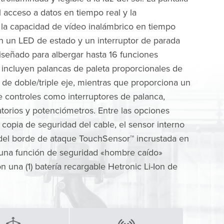
l acceso a datos en tiempo real y la
 la capacidad de vídeo inalámbrico en tiempo
yen un LED de estado y un interruptor de parada
iseñado para albergar hasta 16 funciones
e incluyen palancas de paleta proporcionales de
s de doble/triple eje, mientras que proporciona un
 controles como interruptores de palanca,
ratorios y potenciómetros. Entre las opciones
a copia de seguridad del cable, el sensor interno
d del borde de ataque TouchSensor™ incrustada en
na función de seguridad «hombre caído»
una (1) batería recargable Hetronic Li-Ion de