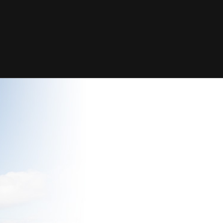
A INALÁMBRICO DE
ROL
istemas de radiotelemando inalámbricos