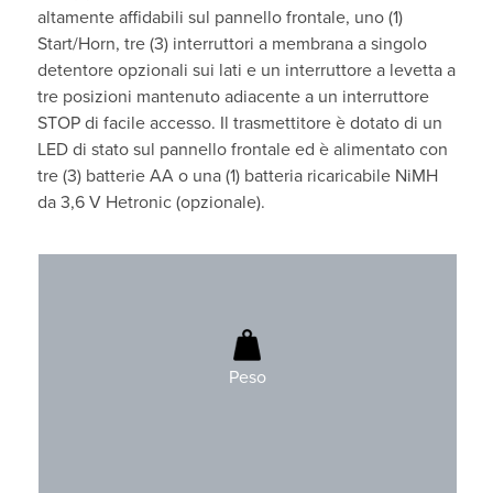
altamente affidabili sul pannello frontale, uno (1)
Start/Horn, tre (3) interruttori a membrana a singolo
detentore opzionali sui lati e un interruttore a levetta a
tre posizioni mantenuto adiacente a un interruttore
STOP di facile accesso. Il trasmettitore è dotato di un
LED di stato sul pannello frontale ed è alimentato con
tre (3) batterie AA o una (1) batteria ricaricabile NiMH
da 3,6 V Hetronic (opzionale).
400gr (0,9 libbre)
Batterie incluse
Peso