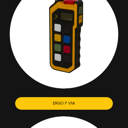
ERGO F V1A