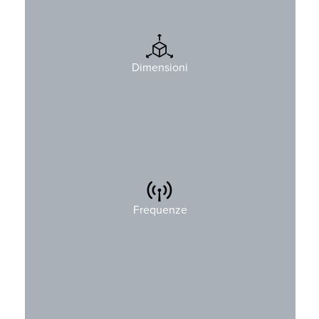
H: 188 mm (7,4″)
L: 83 mm (3,3″)
Dimensioni
D: 33 mm (1,3″)
4xxMHz
8xxMHz
Frequenze
9xxMHz