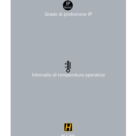
Grado di protezione IP
C
-20oC
a +70o
Da
Intervallo di temperatura operativa
F
F
)
a +158o
(da -4o
H-Link configurabile
H-Link