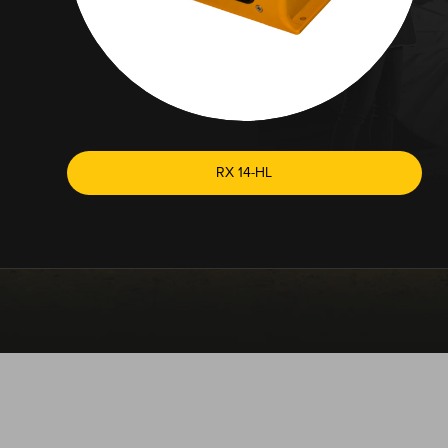
RX 14-HL
DER T