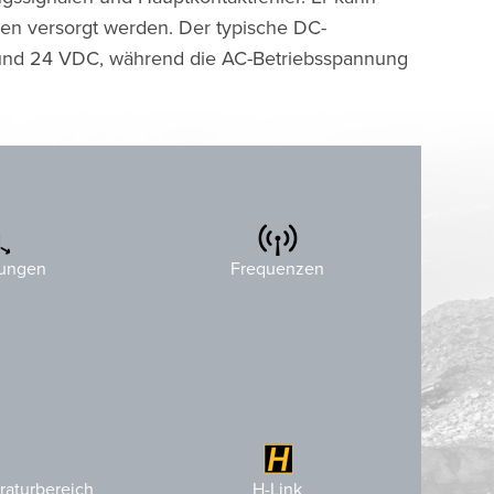
en versorgt werden. Der typische DC-
 und 24 VDC, während die AC-Betriebsspannung
 (8.1″)
 (9.7″)
4xx MHz, 8xx MHz, 9xx MHz and 2,4 GHz
ungen
Frequenzen
 (3.5″)
o
+70
-20
H-Link konfigurierbar
raturbereich
o
H-Link
+158
(-4