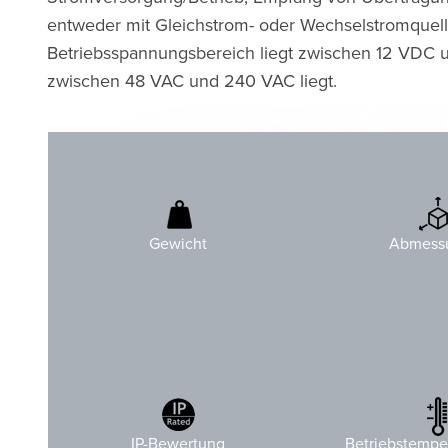
entweder mit Gleichstrom- oder Wechselstromquell
Betriebsspannungsbereich liegt zwischen 12 VDC
zwischen 48 VAC und 240 VAC liegt.
H: 205 mm
1740 g (3.8 lbs)
B: 246 mm
Gewicht
Abmess
T: 90 mm
o
C
C bis 
IP-Bewertung
Betriebstempe
o
F)
F bis 