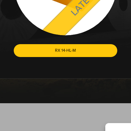
RX 14-HL-M
ECHNISCHE SUPPORT IST MIT EINEM KLICK VERF