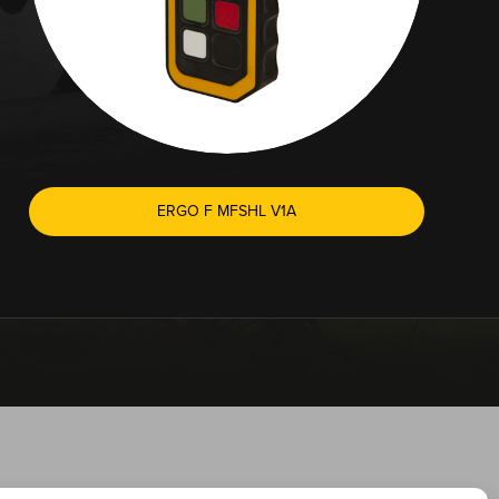
ERGO F MFSHL V1A
FERNT