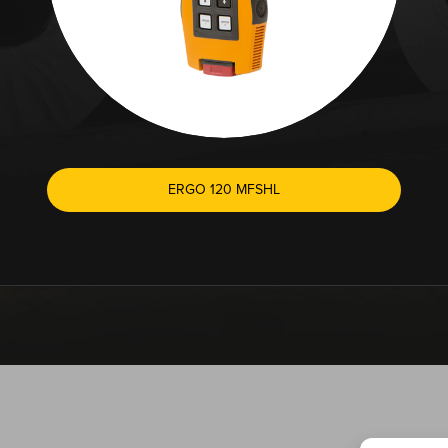
ERGO 120 MFSHL
TECHNISCHE SUPPORT IST NUR EINEN KLICK ENT