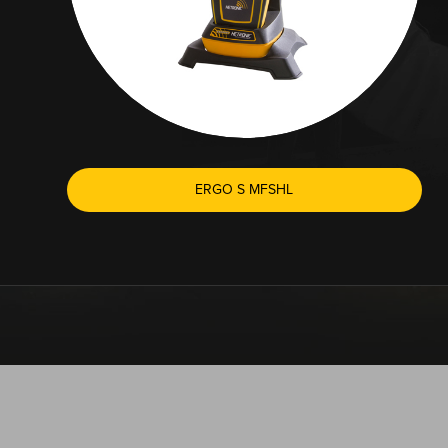
ERGO S MFSHL
DER 