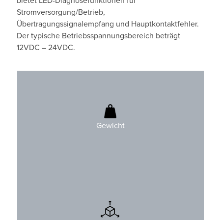
bietet LED-Diagnosefunktionen für
Stromversorgung/Betrieb,
Übertragungssignalempfang und Hauptkontaktfehler.
Der typische Betriebsspannungsbereich beträgt
12VDC – 24VDC.
910gr (2.0 lbs)
Gewicht
H: 131mm (5.2″)
B: 165 mm (6,5″)