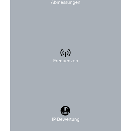
Abmessungen
T: 65mm (2.6″)
4xxMHz, 8xxMHz, 9xxMHz, 1,2GHz und 2,4GHz
Frequenzen
IP-Bewertung