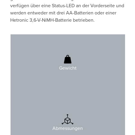
verfügen über eine Status-LED an der Vorderseite und
werden entweder mit drei AA-Batterien oder einer
Hetronic 3,6-V-NiMH-Batterie betrieben.
230 g (0.5 lbs)
Batterien enthalten
Gewicht
H: 124 mm (4.9″) / 227 mm (8.9″)
B: 68 mm (2.7″)
Abmessungen
T: 53 mm (2.1″)