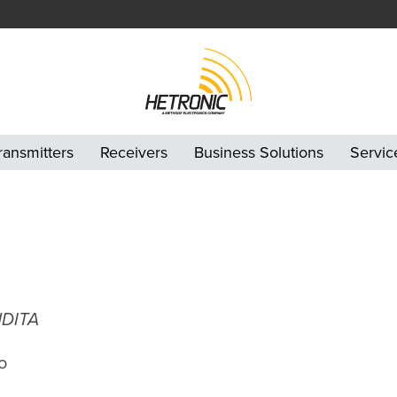
ransmitters
Receivers
Business Solutions
Servic
NDITA
o