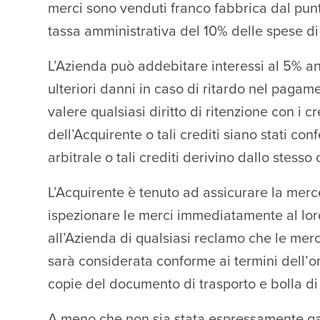
merci sono venduti franco fabbrica dal punt
tassa amministrativa del 10% delle spese di 
L’Azienda può addebitare interessi al 5% ann
ulteriori danni in caso di ritardo nel pagame
valere qualsiasi diritto di ritenzione con i c
dell’Acquirente o tali crediti siano stati c
arbitrale o tali crediti derivino dallo stess
L’Acquirente è tenuto ad assicurare la merce
ispezionare le merci immediatamente al loro
all’Azienda di qualsiasi reclamo che le merc
sarà considerata conforme ai termini dell’o
copie del documento di trasporto e bolla 
A meno che non sia stata espressamente ga