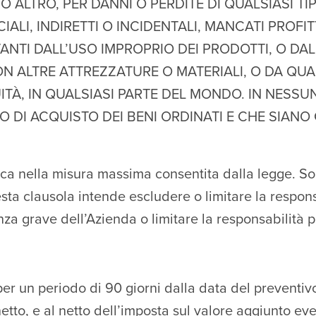
 O ALTRO, PER DANNI O PERDITE DI QUALSIASI T
IALI, INDIRETTI O INCIDENTALI, MANCATI PROFIT
TI DALL’USO IMPROPRIO DEI PRODOTTI, O DALL’
 ALTRE ATTREZZATURE O MATERIALI, O DA QUALS
ITÀ, IN QUALSIASI PARTE DEL MONDO. IN NESSU
O DI ACQUISTO DEI BENI ORDINATI E CHE SIAN
ica nella misura massima consentita dalla legge. Sol
ta clausola intende escludere o limitare la respons
za grave dell’Azienda o limitare la responsabilità p
 per un periodo di 90 giorni dalla data del preventiv
 netto, e al netto dell’imposta sul valore aggiunto ev