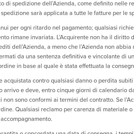
o di spedizione dell’Azienda, come definito nelle 
spedizione sarà applicata a tutte le fatture per le 
ui per ogni ritardo nel pagamento; qualsiasi richiest
nto rimane invariata. L’Acquirente non ha il diritto 
rediti dell’Azienda, a meno che l’Azienda non abbia ri
onfermati da una sentenza definitiva e vincolante di 
o ordine in base al quale è stata effettuata la conseg
 acquistata contro qualsiasi danno o perdita subiti 
 arrivo e deve, entro cinque giorni di calendario da
i non sono conformi ai termini del contratto. Se l’A
rdine. Qualsiasi reclamo per carenza di materiale 
di accompagnamento.
rantita o concordata una data di consegna, i tempi